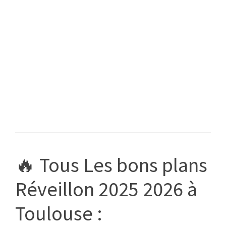
✨
Réservation
en
Ligne<br
/>Menu
&
Plats
à
Emporter
Mercredi
31
décembre
🔥 Tous Les bons plans
2026
★
Réveillon 2025 2026 à
Réveillon
Toulouse :
Saint
Sylvestre