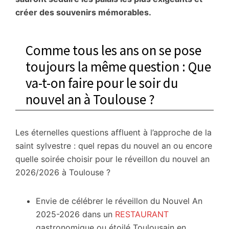
fêtes
créer des souvenirs mémorables.
à
Toulouse
et
Comme tous les ans on se pose
en
toujours la même question : Que
Haute-
va-t-on faire pour le soir du
Garonne
nouvel an à Toulouse ?
(31)
★
Romantique,
Les éternelles questions affluent à l’approche de la
Amoureux,
saint sylvestre : quel repas du nouvel an ou encore
célibataires,
quelle soirée choisir pour le réveillon du nouvel an
festifs
2026/2026 à Toulouse ?
★
1er
Envie de célébrer le réveillon du Nouvel An
de
2025-2026 dans un
RESTAURANT
l'an
gastronomique ou étoilé Toulousain en