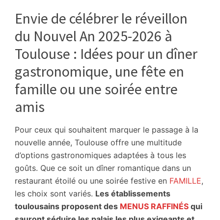
Pour
Envie de célébrer le réveillon
Tous
du Nouvel An 2025-2026 à
les
Toulousains
Toulouse : Idées pour un dîner
★
gastronomique, une fête en
Nouvel
An
famille ou une soirée entre
2026
amis
★
Programmes,
Pour ceux qui souhaitent marquer le passage à la
Soirées,
nouvelle année, Toulouse offre une multitude
Sorties
d’options gastronomiques adaptées à tous les
Métro,
goûts. Que ce soit un dîner romantique dans un
Bus
restaurant étoilé ou une soirée festive en
FAMILLE
,
★
les choix sont variés.
Les établissements
Toutes
toulousains proposent des
MENUS RAFFINÉS
qui
les
sauront séduire les palais les plus exigeants et