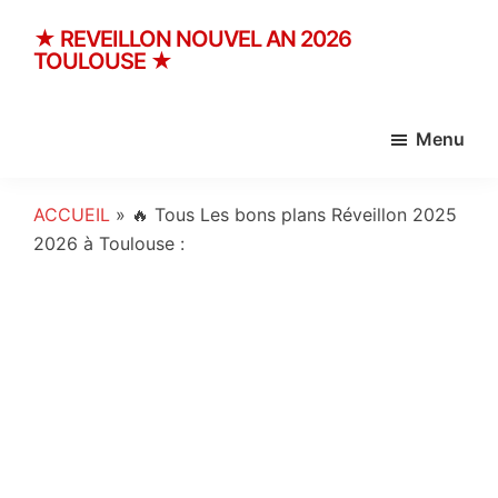
★ REVEILLON NOUVEL AN 2026
TOULOUSE ★
Toulouse
31
Menu
décembre
2026
✨
ACCUEIL
»
🔥 Tous Les bons plans Réveillon 2025
Nouvel
2026 à Toulouse :
AN
Original
&
Réveillon
Insolite
✨
Nouvel
An
2026