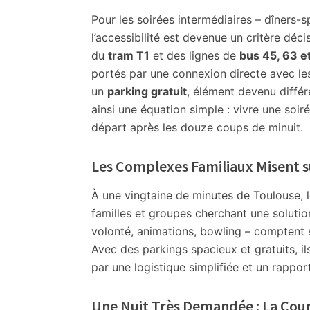
à
Pour les soirées intermédiaires – dîners-
Toulouse
l’accessibilité est devenue un critère déci
et
du
tram T1
et des lignes de
bus 45, 63 e
en
portés par une connexion directe avec l
Haute-
un
parking gratuit
, élément devenu différ
Garonne
ainsi une équation simple : vivre une soir
(31)
départ après les douze coups de minuit.
★
Romantique,
Les Complexes Familiaux Misent su
Amoureux,
célibataires,
À une vingtaine de minutes de Toulouse, l
festifs
familles et groupes cherchant une solutio
★
volonté, animations, bowling – comptent 
1er
Avec des parkings spacieux et gratuits, 
de
par une logistique simplifiée et un rapport 
l'an
2026
Une Nuit Très Demandée : La Cour