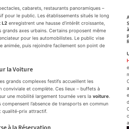
spectacles, cabarets, restaurants panoramiques –
sif pour le public. Les établissements situés le long
A
S
t L2
enregistrent une hausse d’intérêt croissante,
à
es grands axes urbains. Certains proposent même
p
enciateur pour les automobilistes. Le public vise
R
ée animée, puis rejoindre facilement son point de
U
e
r la Voiture
m
es grands complexes festifs accueillent les
C
a
n conviviale et complète. Ces lieux – buffets à
sur une mobilité largement tournée vers la
voiture
.
d
ils compensent l’absence de transports en commun
C
qualité-prix attractif.
c
a
se à la Réservation