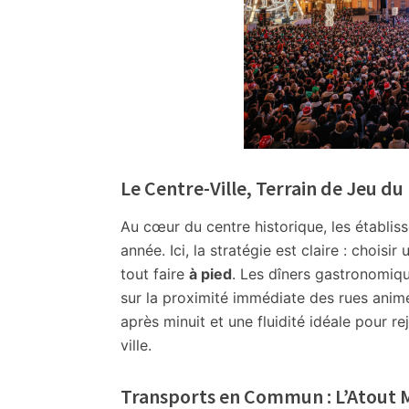
Tous
les
Toulousains
★
Nouvel
An
2026
★
Le Centre-Ville, Terrain de Jeu du 
Programmes,
Au cœur du centre historique, les établ
Soirées,
année. Ici, la stratégie est claire : chois
Sorties
tout faire
à pied
. Les dîners gastronomiqu
Métro,
sur la proximité immédiate des rues animé
Bus
après minuit et une fluidité idéale pour r
★
ville.
Toutes
les
Transports en Commun : L’Atout
fêtes