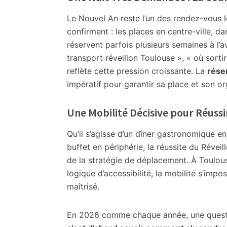
Original
et
Le Nouvel An reste l’un des rendez-vous le
Insolite
confirment : les places en centre-ville, d
à
réservent parfois plusieurs semaines à l’a
Toulouse
transport réveillon Toulouse », « où sort
!
reflète cette pression croissante. La
rése
impératif pour garantir sa place et son or
Une Mobilité Décisive pour Réussi
Qu’il s’agisse d’un dîner gastronomique en
buffet en périphérie, la réussite du Réve
de la stratégie de déplacement. À Toulo
logique d’accessibilité, la mobilité s’imp
maîtrisé.
En 2026 comme chaque année, une questi