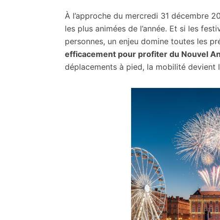
✨
Réservation
À l’approche du mercredi 31 décembre 2025
en
les plus animées de l’année. Et si les fest
Ligne<br
personnes, un enjeu domine toutes les p
/>Menu
efficacement pour profiter du Nouvel A
&
déplacements à pied, la mobilité devient l
Plats
à
Emporter
Mercredi
31
décembre
2026
★
Réveillon
Saint
Sylvestre
Pour