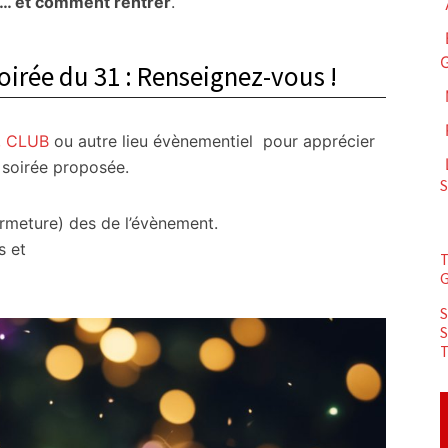
e… et comment rentrer
.
oirée du 31 : Renseignez-vous !
,
CLUB
ou autre lieu évènementiel pour apprécier
e soirée proposée.
fermeture) des de l’évènement.
s et
S