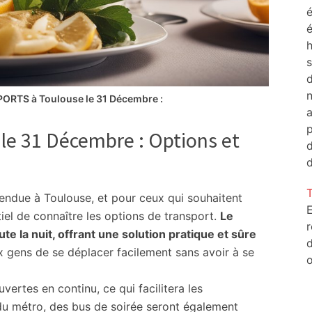
é
h
d
n
ORTS à Toulouse le 31 Décembre :
a
e 31 Décembre : Options et
d
tendue à Toulouse, et pour ceux qui souhaitent
E
ntiel de connaître les options de transport.
Le
r
e la nuit, offrant une solution pratique et sûre
d
 gens de se déplacer facilement sans avoir à se
o
vertes en continu, ce qui facilitera les
 du métro, des bus de soirée seront également