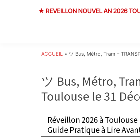
★ REVEILLON NOUVEL AN 2026 TO
Toulouse
31
décembre
2026
✨
ACCUEIL
»
ツ Bus, Métro, Tram – TRANSP
Nouvel
AN
Original
ツ Bus, Métro, Tr
&
Réveillon
Toulouse le 31 Dé
Insolite
✨
Nouvel
Réveillon 2026 à Toulouse :
An
Guide Pratique à Lire Avan
2026