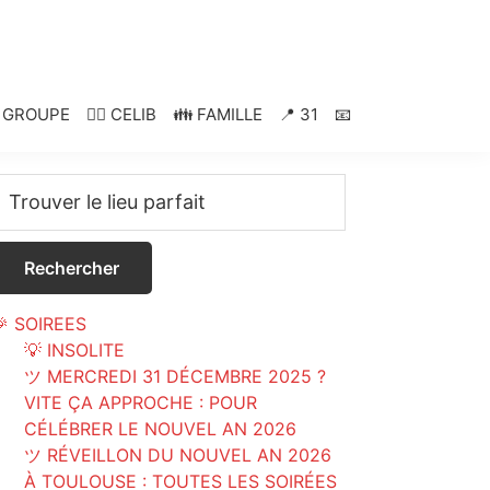
‍👧 GROUPE
👱‍♂️ CELIB
👪 FAMILLE
📍 31
📧
Primary
Sidebar
🎉 SOIREES
💡 INSOLITE
ツ MERCREDI 31 DÉCEMBRE 2025 ?
VITE ÇA APPROCHE : POUR
CÉLÉBRER LE NOUVEL AN 2026
ツ RÉVEILLON DU NOUVEL AN 2026
À TOULOUSE : TOUTES LES SOIRÉES